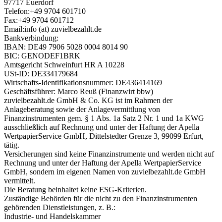
97717 Euerdorf
Telefon:+49 9704 601710
Fax:+49 9704 601712
Email:info (at) zuvielbezahlt.de
Bankverbindung:
IBAN: DE49 7906 5028 0004 8014 90
BIC: GENODEF1BRK
Amtsgericht Schweinfurt HR A 10228
USt-ID: DE334179684
Wirtschafts-Identifikationsnummer: DE436414169
Geschäftsführer: Marco Reuß (Finanzwirt bbw)
zuvielbezahlt.de GmbH & Co. KG ist im Rahmen der
Anlageberatung sowie der Anlagevermittlung von
Finanzinstrumenten gem. § 1 Abs. 1a Satz 2 Nr. 1 und 1a KWG
ausschließlich auf Rechnung und unter der Haftung der Apella
WertpapierService GmbH, Dittelstedter Grenze 3, 99099 Erfurt,
tätig.
Versicherungen sind keine Finanzinstrumente und werden nicht auf
Rechnung und unter der Haftung der Apella WertpapierService
GmbH, sondern im eigenen Namen von zuvielbezahlt.de GmbH
vermittelt.
Die Beratung beinhaltet keine ESG-Kriterien.
Zuständige Behörden für die nicht zu den Finanzinstrumenten
gehörenden Dienstleistungen, z. B.:
Industrie- und Handelskammer