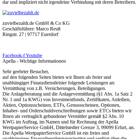
dar und impliziert nicht irgendeine Verbindung mit deren Betreibern.
zuvielbezahlt.de GmbH & Co KG
Geschäftsführer: Marco Reuß
Ringstr. 27 | 97717 Euerdorf
Facebook-f
Youtube
Apella - Wichtige Informationen
Sehr geehrter Besucher,
auf den folgenden Seiten bieten wir Ihnen als freier und
unabhängiger Finanzdienstleister folgende Leistungen an:
Vermittlung von z.B. Versicherungen, Beteiligungen.
Die Anlageberatung und die Anlagevermittlung (§1 Abs. 1a Satz 2
Nr. 1 und 1a KWG) von Investmentfonds, Zertifikaten, Anleihen,
Aktien, Optionsscheinen, ETFs, Genussscheinen, Optionen,
Inhaber- und Orderschuldverschreibungen sowie ETCs bieten wir
Ihnen als vertraglich gebundener Vermittler gemäß §2 Abs. 10
KWG im Auftrag, im Namen und für Rechnung der Apella
WertpapierService GmbH, Dittelstedter Grenze 3, 99099 Erfurt, an.
Die Apella WertpapierService GmbH ist ein freies und
unabhängiges Finanzdienstleistungsinstitut und verfügt über die