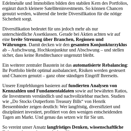
Edelmetalle und Immobilien bilden den stabilen Kern des Portfolios,
ergänzt durch kleinere Satelliteninvestments. So können Chancen
genutzt werden, während die breite Diversifikation für die nötige
Sicherheit sorgt.
Diversifikation bedeutet für uns jedoch mehr als nur
unterschiedliche Assetklassen. Gerade bei Aktien achten wir auf
eine
breite Streuung über Branchen, Regionen und
Währungen
. Damit decken wir den
gesamten Konjunkturzyklus
ab – Aufschwung, Hochkonjunktur und Abschwung – und stellen
sicher, dass keine Renditechance ungenutzt bleibt.
Ein weiterer zentraler Baustein ist das
automatisierte Rebalancing
:
Ihr Portfolio bleibt optimal ausbalanciert, Risiken werden gesteuert
und Chancen genutzt – ganz ohne ständigen Eingriff Ihrerseits.
Unsere Empfehlungen basieren auf
fundierten Analysen von
Kennzahlen und Fundamentaldaten
sowie auf bewährten Ratios,
die Investments verständlich und nachvollziehbar machen. Studien
wie „Do Stocks Outperform Treasury Bills“ von Henrik
Bessembinder zeigen deutlich: Wer langfristig, diversifiziert und
diszipliniert investiert, profitiert von den wenigen entscheidenden
Tagen am Markt. Und genau das setzen wir für Sie um.
So vereint unser Ansatz
langfristiges Denken, wissenschaftliche