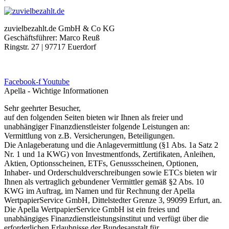
'
zuvielbezahlt.de GmbH & Co KG
Geschäftsführer: Marco Reuß
Ringstr. 27 | 97717 Euerdorf
Facebook-f
Youtube
Apella - Wichtige Informationen
Sehr geehrter Besucher,
auf den folgenden Seiten bieten wir Ihnen als freier und
unabhängiger Finanzdienstleister folgende Leistungen an:
Vermittlung von z.B. Versicherungen, Beteiligungen.
Die Anlageberatung und die Anlagevermittlung (§1 Abs. 1a Satz 2
Nr. 1 und 1a KWG) von Investmentfonds, Zertifikaten, Anleihen,
Aktien, Optionsscheinen, ETFs, Genussscheinen, Optionen,
Inhaber- und Orderschuldverschreibungen sowie ETCs bieten wir
Ihnen als vertraglich gebundener Vermittler gemäß §2 Abs. 10
KWG im Auftrag, im Namen und für Rechnung der Apella
WertpapierService GmbH, Dittelstedter Grenze 3, 99099 Erfurt, an.
Die Apella WertpapierService GmbH ist ein freies und
unabhängiges Finanzdienstleistungsinstitut und verfügt über die
erforderlichen Erlaubnisse der Bundesanstalt für