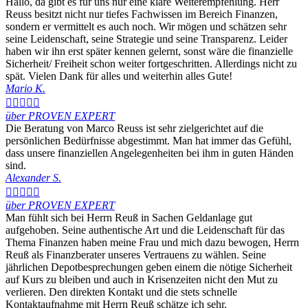
Hallo, da gibt es für uns nur eine klare Weiterempfehlung. Herr
Reuss besitzt nicht nur tiefes Fachwissen im Bereich Finanzen,
sondern er vermittelt es auch noch. Wir mögen und schätzen sehr
seine Leidenschaft, seine Strategie und seine Transparenz. Leider
haben wir ihn erst später kennen gelernt, sonst wäre die finanzielle
Sicherheit/ Freiheit schon weiter fortgeschritten. Allerdings nicht zu
spät. Vielen Dank für alles und weiterhin alles Gute!
Mario K.





über PROVEN EXPERT
Die Beratung von Marco Reuss ist sehr zielgerichtet auf die
persönlichen Bedürfnisse abgestimmt. Man hat immer das Gefühl,
dass unsere finanziellen Angelegenheiten bei ihm in guten Händen
sind.
Alexander S.





über PROVEN EXPERT
Man fühlt sich bei Herrn Reuß in Sachen Geldanlage gut
aufgehoben. Seine authentische Art und die Leidenschaft für das
Thema Finanzen haben meine Frau und mich dazu bewogen, Herrn
Reuß als Finanzberater unseres Vertrauens zu wählen. Seine
jährlichen Depotbesprechungen geben einem die nötige Sicherheit
auf Kurs zu bleiben und auch in Krisenzeiten nicht den Mut zu
verlieren. Den direkten Kontakt und die stets schnelle
Kontaktaufnahme mit Herrn Reuß schätze ich sehr.